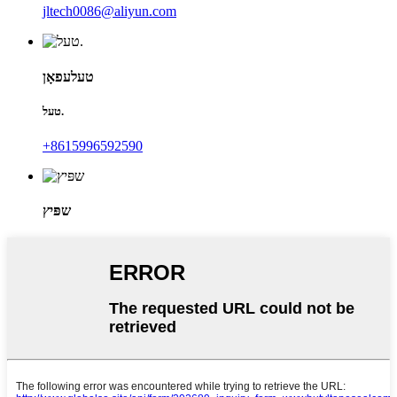
jltech0086@aliyun.com
טעלעפאָן
טעל.
+8615996592590
שפּיץ