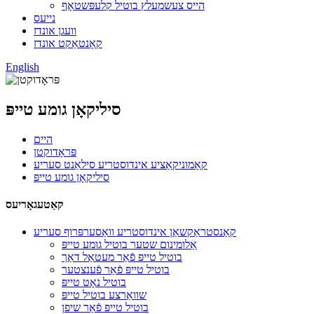
הייס צעשמעלץ בוטיל קלעפּשטאָף
נייעס
וועגן אונדז
קאָנטאַקט אונדז
English
סיליקאָן גומע טייפּ
היים
פּראָדוקטן
קאָמוניקאַציע אינדוסטריע סילאַנט סעריע
סיליקאָן גומע טייפּ
קאַטעגאָריעס
קאַנסטראַקשאַן אינדוסטריע וואַסערפּרוף סעריע
אַלומינום שטער בוטיל גומע טייפּ
בוטיל טייפּ פֿאַר מעטאַל דאַך
בוטיל טייפּ פֿאַר פֿענצטער
בוטיל נאָט טייפּ
שוואַרצע בוטיל טייפּ
בוטיל טייפּ פֿאַר שיפן