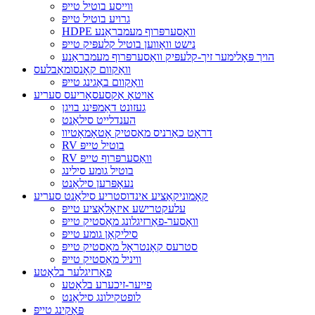
ווייסע בוטיל טייפּ
גרויע בוטיל טייפּ
HDPE וואַסערפּרוף מעמבראַנע
נישט וואָווען בוטיל קלעפּיק טייפּ
הויך פּאָלימער זיך-קלעפּיק וואַסערפּרוף מעמבראַנע
וואַקוום קאָנסומאַבלעס
וואַקוום באַגינג טייפּ
אויטאָ אַקסעסאָריעס סעריע
געזונט דאַמפּינג בויגן
הענדלייט סילאַנט
דראָט כאַרניס מאַסטיק אָטאָמאָטיוו
RV בוטיל טייפּ
RV וואַסערפּרוף טייפּ
בוטיל גומע סילינג
נעאָפּרען סילאַנט
קאָמוניקאַציע אינדוסטריע סילאַנט סעריע
עלעקטרישע איזאָלאַציע טייפּ
וואַסער-פאַרזיגלונג מאַסטיק טייפּ
סיליקאָן גומע טייפּ
סטרעס קאָנטראָל מאַסטיק טייפּ
וויניל מאַסטיק טייפּ
פאַרזיגלער בלאָטע
פייער-זיכערע בלאָטע
לופטקילונג סילאַנט
פּאַקינג טייפּ