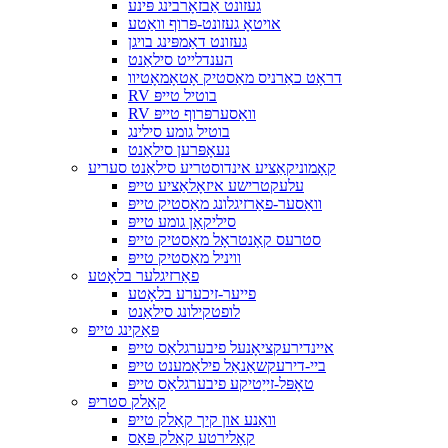
געזונט אַבזאָרבינג פּינע
אויטאָ געזונט-פּרוף וואַטע
געזונט דאַמפּינג בויגן
הענדלייט סילאַנט
דראָט כאַרניס מאַסטיק אָטאָמאָטיוו
RV בוטיל טייפּ
RV וואַסערפּרוף טייפּ
בוטיל גומע סילינג
נעאָפּרען סילאַנט
קאָמוניקאַציע אינדוסטריע סילאַנט סעריע
עלעקטרישע איזאָלאַציע טייפּ
וואַסער-פאַרזיגלונג מאַסטיק טייפּ
סיליקאָן גומע טייפּ
סטרעס קאָנטראָל מאַסטיק טייפּ
וויניל מאַסטיק טייפּ
פאַרזיגלער בלאָטע
פייער-זיכערע בלאָטע
לופטקילונג סילאַנט
פּאַקינג טייפּ
איינדירעקציאָנעל פיבערגלאַס טייפּ
ביי-דירעקשאַנאַל פילאַמענט טייפּ
טאָפּל-זייַטיקע פיבערגלאַס טייפּ
קאַלק סטריפּ
וואַנע און קיך קאַלק טייפּ
קאָלירטע קאַלק פּאַס