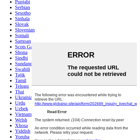
Punjabi
Serbian
Sesotho
Sinhala
Slovak
Slovenian
Somali
Samoan
Scots Gaelic
Shona
Sindhi
Sundanese
Swahili
Tajik
Tamil
Telugu
Thai
Ukrainian
Urdu
Uzbek
Vietnamese
Welsh
Xhosa
Yiddish
Yoruba