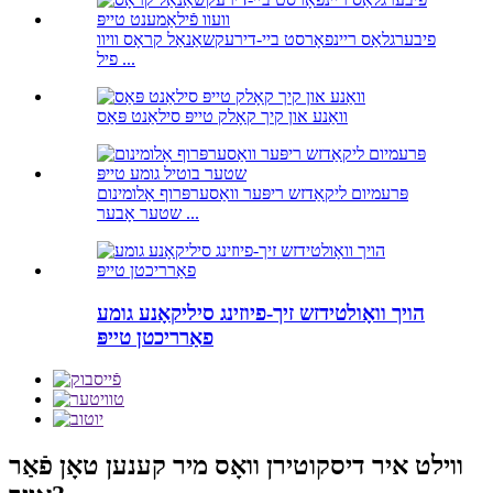
פיבערגלאַס ריינפאָרסט ביי-דירעקשאַנאַל קראָס וויוו
פיל ...
וואַנע און קיך קאָלק טייפּ סילאַנט פּאַס
פּרעמיום ליקאַדזש ריפּער וואַסערפּרוף אַלומינום
שטער אָבער ...
הויך וואָולטידזש זיך-פיוזינג סיליקאָנע גומע
פאַרריכטן טייפּ
ווילט איר דיסקוטירן וואָס מיר קענען טאָן פֿאַר