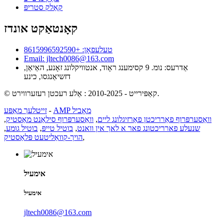
קאַלק סטריפּ
קאָנטאַקט אונדז
טעלעפאָן: +8615996592590
Email: jltech0086@163.com
אַדרעס: נומ. 9 קסימענג ראָוד, אנטוויקלונג זאָנע, האַיאַן,
דזשיאַנגסו, כינע
© קאַפּירייט - 2010-2025 : אַלע רעכטן רעזערווירט.
AMP מאָביל
-
זייטלעך מאַפּע
וואַסערפּרוף פאַרריכטן פאַרזיגלונג ליים
,
וואַסערפּרוף סילאַנט מאַסטיק
,
שנעלע פארריכטונג פאר א לאך אין וואנט
,
בוטיל טייפּ
,
בוטיל גומע
,
,
הויך-קוואַליטעט פּלאַסטיק
אימעיל
אימעיל
jltech0086@163.com