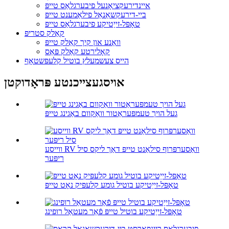
איינדירעקציאָנעל פיבערגלאַס טייפּ
ביי-דירעקשאַנאַל פילאַמענט טייפּ
טאָפּל-זייַטיקע פיבערגלאַס טייפּ
קאַלק סטריפּ
וואַנע און קיך קאַלק טייפּ
קאָלירטע קאַלק פּאַס
הייס צעשמעלץ בוטיל קלעפּשטאָף
אויסגעצייכנטע פּראָדוקטן
געל הויך טעמפּעראַטור וואַקוום באַגינג טייפּ
ווייסע RV וואַסערפּרוף סילאַנט טייפּ דאַך ליקס סיל
ריפּער
טאָפּל-זייַטיקע בוטיל גומע קלעפּיק נאָט טייפּ
טאָפּל-זייַטיקע בוטיל טייפּ פֿאַר מעטאַל רופינג