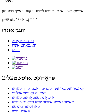
אײַך?
אויספאָרשן וואו אונדזערע לייזונגען קענען אייך ברענגען.
דריקט אויף "פארשיקן"
וועגן אונדז
פירמע פּראָפיל
קאָנטאַקט אונדז
נייעס
פּראָדוקט אויסשטעלונג
קאַנסטראַקשאַן אינדוסטריע וואַסערפּרוף סעריע
וואַקוום קאָנסומאַבלעס
אויטאָ אַקסעסאָריעס סעריע
קאָמוניקאַציע אינדוסטריע סילאַנט סעריע
פאַרזיגלער בלאָטע
פּאַקינג טייפּ