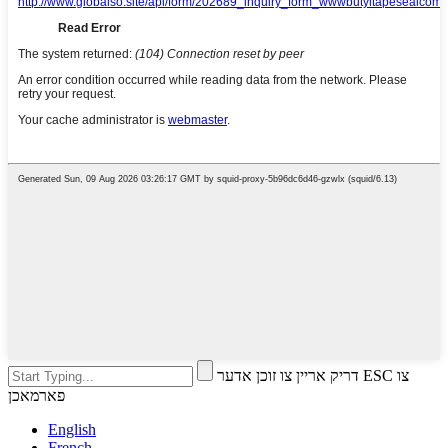
דריק אריין צו זוכן אדער ESC צו
פארמאכן
English
French