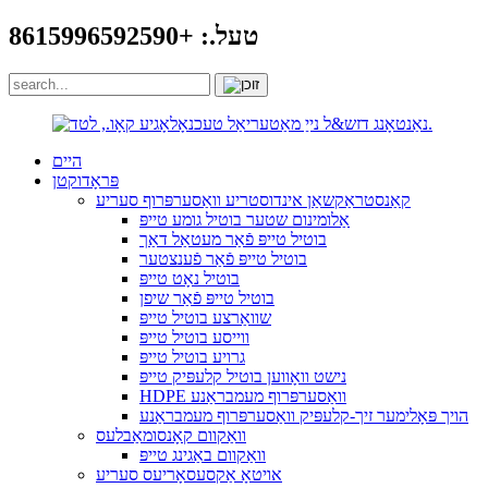
טעל.: +8615996592590
היים
פּראָדוקטן
קאַנסטראַקשאַן אינדוסטריע וואַסערפּרוף סעריע
אַלומינום שטער בוטיל גומע טייפּ
בוטיל טייפּ פֿאַר מעטאַל דאַך
בוטיל טייפּ פֿאַר פֿענצטער
בוטיל נאָט טייפּ
בוטיל טייפּ פֿאַר שיפן
שוואַרצע בוטיל טייפּ
ווייסע בוטיל טייפּ
גרויע בוטיל טייפּ
נישט וואָווען בוטיל קלעפּיק טייפּ
HDPE וואַסערפּרוף מעמבראַנע
הויך פּאָלימער זיך-קלעפּיק וואַסערפּרוף מעמבראַנע
וואַקוום קאָנסומאַבלעס
וואַקוום באַגינג טייפּ
אויטאָ אַקסעסאָריעס סעריע